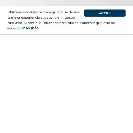
Utilizamos cookies para asegurar que damos
ACEPTAR
la mejor experiencia al usuario en nuestro
sitio web. Si continúa utilizando este sitio asumiremos que está de
acuerdo.
Más Info
En
CONCESULTING
podemos ofrecerle
diferentes contratos de soporte para
adaptarnos a sus necesidades.
Entre ellos, puede elegir
bolsas de horas
o
mantenimientos con
soporte técnico ilimitado
CONTACTO
MANTENIMIENTO Y
CONSULTORÍA